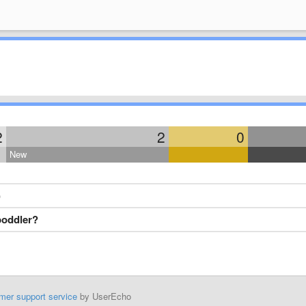
2
2
0
New
)
poddler?
mer support service
by UserEcho