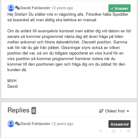
David Fahlander
12 years ago
Answer
Hej Stefan! Du ställer inte in någonting alls. Försöker hålla Spoddler
så busenkel att man aldrig ska behöva en manual.
Om du anlänt till exempelvis kontoret men sätter dig vid datorn en tid
senare så kommer programmet nästa dag att även fråga på tiden
mellan ankomst och första datoraktivitet. Oavsett position. Samma
sak för när du går från jobbet. Gissningar styrs också av vilken
position det var, så om du tidigare rapporterat en viss kund för en
viss position så kommer programmet framöver notera när du
kommer till den positionen igen och fråga dig om du jobbat för den
kunden då.
MVH
David
Replies
0
Oldest first
David Fahlander
12 years ago
Answered
|