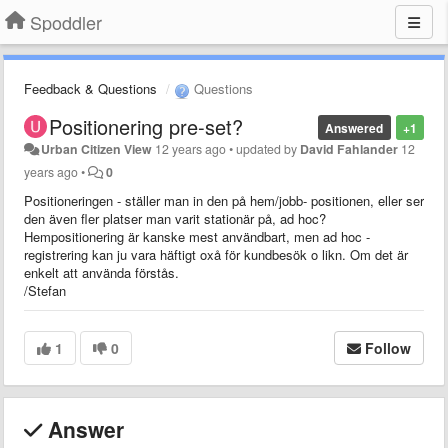
Spoddler
Feedback & Questions
Questions
Positionering pre-set?
Answered
+1
Urban Citizen View
12 years ago
•
updated by
David Fahlander
12
years ago
•
0
Positioneringen - ställer man in den på hem/jobb- positionen, eller ser
den även fler platser man varit stationär på, ad hoc?
Hempositionering är kanske mest användbart, men ad hoc -
registrering kan ju vara häftigt oxå för kundbesök o likn. Om det är
enkelt att använda förstås.
/Stefan
1
0
Follow
Answer