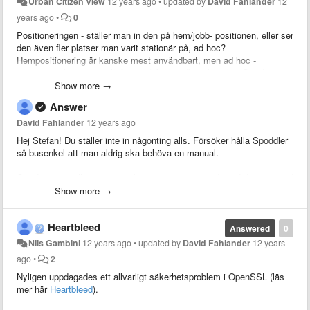
Urban Citizen View
12 years ago
•
updated by
David Fahlander
12
years ago
•
0
Positioneringen - ställer man in den på hem/jobb- positionen, eller ser
den även fler platser man varit stationär på, ad hoc?
Hempositionering är kanske mest användbart, men ad hoc -
registrering kan ju vara häftigt oxå för kundbesök o likn. Om det är
enkelt att använda förstås.
Show more →
/Stefan
Answer
David Fahlander
12 years ago
Hej Stefan! Du ställer inte in någonting alls. Försöker hålla Spoddler
så busenkel att man aldrig ska behöva en manual.
Om du anlänt till exempelvis kontoret men sätter dig vid datorn en tid
senare så kommer programmet nästa dag att även fråga på tiden
Show more →
mellan ankomst och första datoraktivitet. Oavsett position. Samma
sak för när du går från jobbet. Gissningar styrs också av vilken
Heartbleed
position det var, så om du tidigare rapporterat en viss kund för en
Answered
0
viss position så kommer programmet framöver notera när du
Nils Gambini
12 years ago
•
updated by
David Fahlander
12 years
kommer till den positionen igen och fråga dig om du jobbat för den
ago
•
2
kunden då.
Nyligen uppdagades ett allvarligt säkerhetsproblem i OpenSSL (läs
mer här
Heartbleed
).
MVH
David